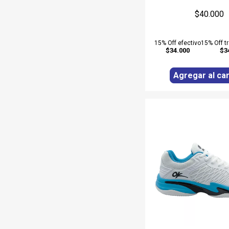
$40.000
15% Off efectivo
15% Off t
$34.000
$3
Agregar al car