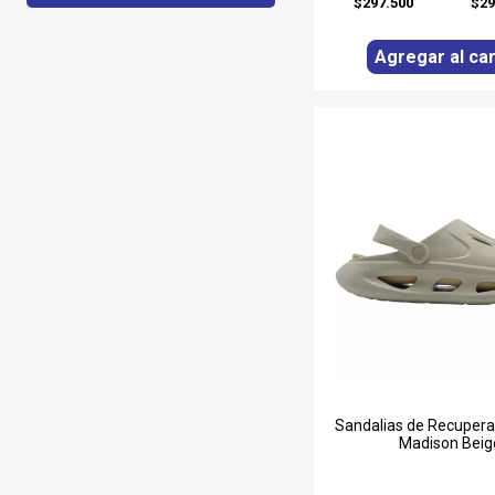
$297.500
$29
Agregar al car
Sandalias de Recuperac
Madison Beig