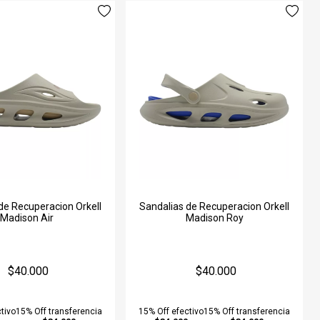
de Recuperacion Orkell
Sandalias de Recuperacion Orkell
Madison Air
Madison Roy
$40.000
$40.000
tivo
15% Off transferencia
15% Off efectivo
15% Off transferencia