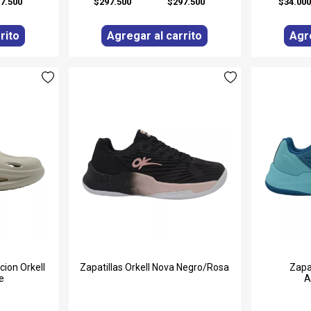
7.500
$297.500
$297.500
$34.00
rito
Agregar al carrito
Agre
ion Orkell
Zapatillas Orkell Nova Negro/Rosa
Zapa
e
A