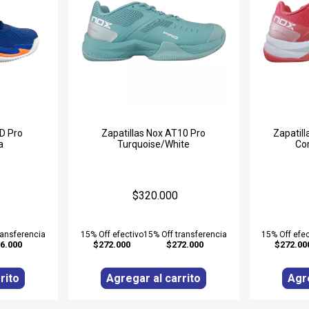
RD Pro
Zapatillas Nox AT10 Pro
Zapatil
a
Turquoise/White
Co
$320.000
ransferencia
15% Off efectivo
15% Off transferencia
15% Off efec
6.000
$272.000
$272.000
$272.00
rito
Agregar al carrito
Agre