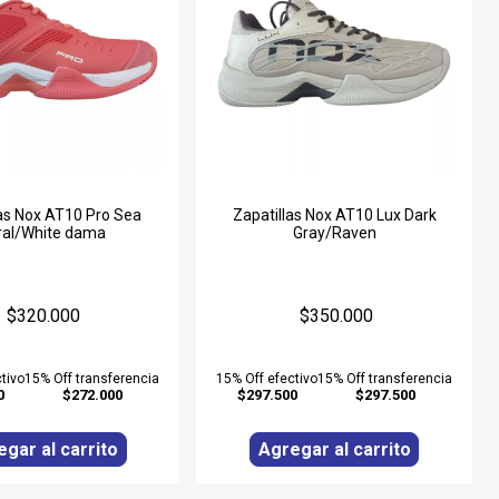
las Nox AT10 Pro Sea
Zapatillas Nox AT10 Lux Dark
ral/White dama
Gray/Raven
$320.000
$350.000
tivo
15% Off transferencia
15% Off efectivo
15% Off transferencia
0
$272.000
$297.500
$297.500
gar al carrito
Agregar al carrito