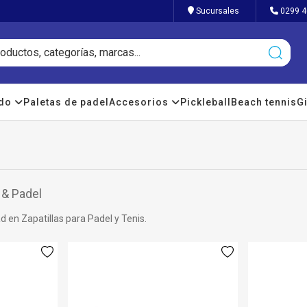
Sucursales
0299 4
ado
Paletas de padel
Accesorios
Pickleball
Beach tennis
Gi
 & Padel
 en Zapatillas para Padel y Tenis.