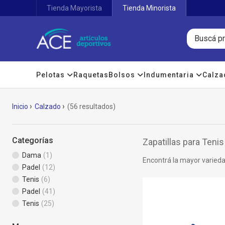
Tienda Mayorista
Tienda Minorista
Pelotas
Raquetas
Bolsos
Indumentaria
Calz
Inicio
Calzado
(56 resultados)
Categorías
Zapatillas para Tenis
Dama
(1)
Encontrá la mayor variedad
Padel
(12)
Tenis
(6)
Padel
(41)
Tenis
(25)