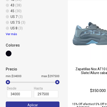
43
(38)
45
(30)
US 7
(3)
US 7.5
(3)
US 8
(3)
Ver más
Colores
Precio
Zapatillas Nox AT10 
Slate/Allure caba
min.$34000
max.$297500
Desde
Hasta
$350.000
15% Off efectivo
15% Off t
Aplicar