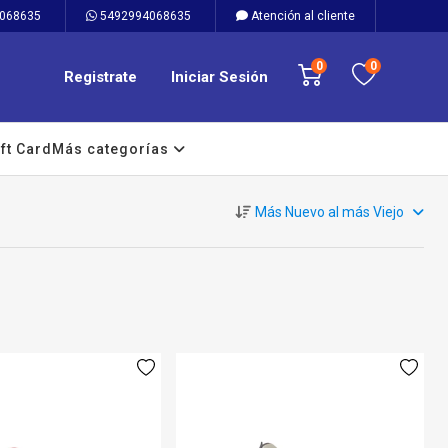
068635
5492994068635
Atención al cliente
0
0
Registrate
Iniciar Sesión
ft Card
Más categorías