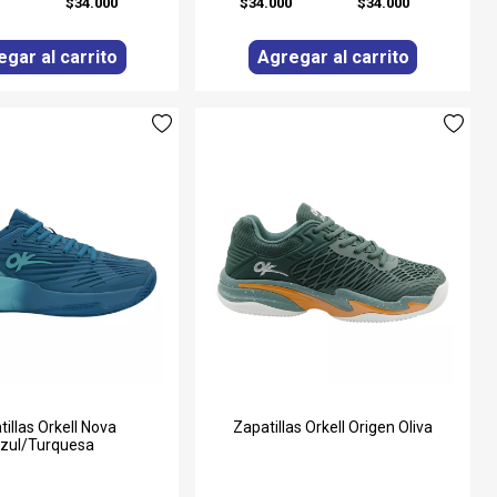
0
$34.000
$34.000
$34.000
gar al carrito
Agregar al carrito
tillas Orkell Nova
Zapatillas Orkell Origen Oliva
zul/Turquesa