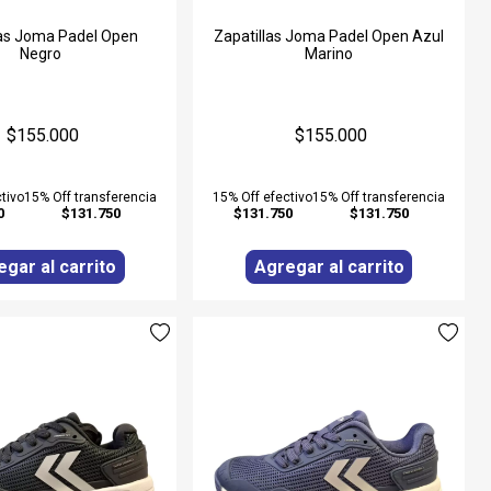
las Joma Padel Open
Zapatillas Joma Padel Open Azul
Negro
Marino
$155.000
$155.000
tivo
15% Off transferencia
15% Off efectivo
15% Off transferencia
0
$131.750
$131.750
$131.750
gar al carrito
Agregar al carrito