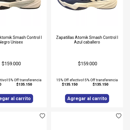
 Atomik Smash Control I
Zapatillas Atomik Smash Control I
Negro Unisex
Azul caballero
$159.000
$159.000
tivo
15% Off transferencia
15% Off efectivo
15% Off transferencia
0
$135.150
$135.150
$135.150
gar al carrito
Agregar al carrito