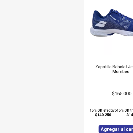
Zapatilla Babolat Je
Mombeo
$165.000
15% Off efectivo
15% Off t
$140.250
$14
Agregar al car