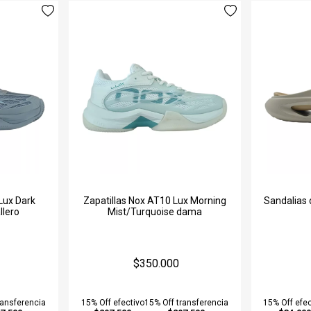
Lux Dark
Zapatillas Nox AT10 Lux Morning
Sandalias 
llero
Mist/Turquoise dama
$350.000
ransferencia
15% Off efectivo
15% Off transferencia
15% Off efec