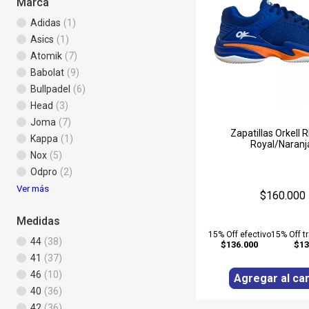
Marca
Adidas
(1)
Asics
(1)
Atomik
(7)
Babolat
(9)
Bullpadel
(6)
Head
(3)
Joma
(7)
Zapatillas Orkell 
Kappa
(1)
Royal/Naranj
Nox
(5)
Odpro
(2)
Ver más
$160.000
Medidas
15% Off efectivo
15% Off t
44
(38)
$136.000
$13
41
(37)
46
(10)
Agregar al car
40
(36)
42
(36)