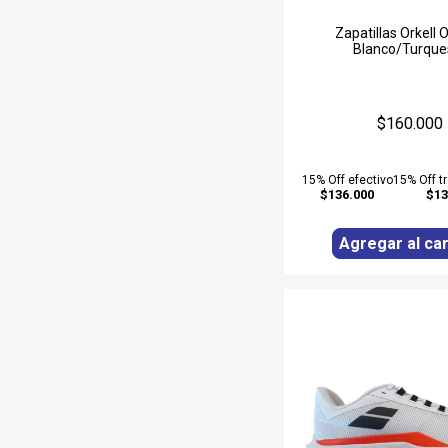
Zapatillas Orkell 
Blanco/Turque
$160.000
15% Off efectivo
15% Off t
$136.000
$13
Agregar al car