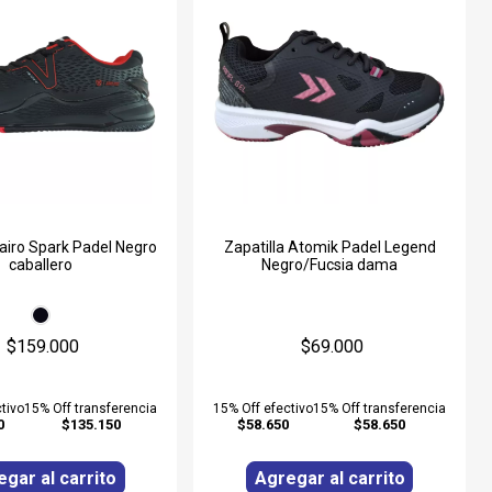
Vairo Spark Padel Negro
Zapatilla Atomik Padel Legend
caballero
Negro/Fucsia dama
$159.000
$69.000
tivo
15% Off transferencia
15% Off efectivo
15% Off transferencia
0
$135.150
$58.650
$58.650
gar al carrito
Agregar al carrito