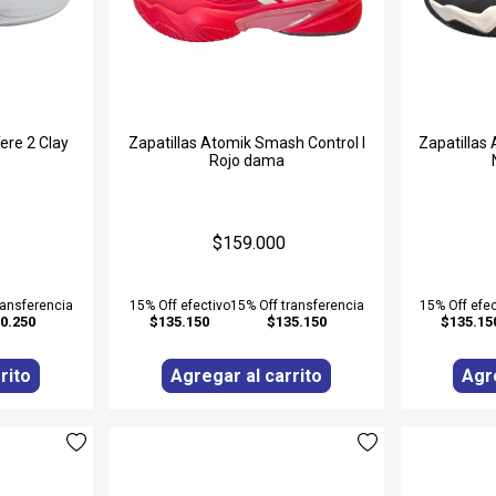
Tere 2 Clay
Zapatillas Atomik Smash Control I
Zapatillas
Rojo dama
$159.000
ransferencia
15% Off efectivo
15% Off transferencia
15% Off efec
0.250
$135.150
$135.150
$135.15
rito
Agregar al carrito
Agre