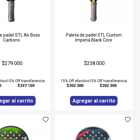
e padel STL Air Boss
Paleta de padel STL Custom
Carbono
Imperia Black Core
$279.000
$238.000
tivo
15% Off transferencia
15% Off efectivo
15% Off transferencia
0
$237.150
$202.300
$202.300
gar al carrito
Agregar al carrito