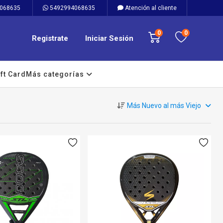
068635
5492994068635
Atención al cliente
0
0
Registrate
Iniciar Sesión
ft Card
Más categorías