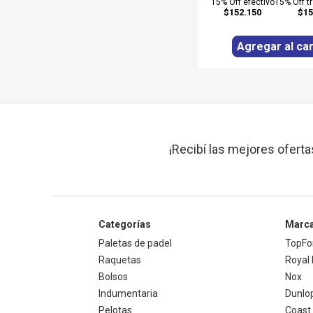
15% Off efectivo
15% Off t
$152.150
$15
Agregar al car
¡Recibí las mejores oferta
Categorías
Marc
Paletas de padel
TopFo
Raquetas
Royal 
Bolsos
Nox
Indumentaria
Dunlo
Pelotas
Coast