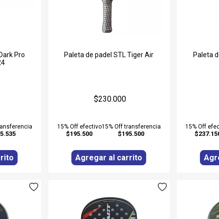
Dark Pro
Paleta de padel STL Tiger Air
Paleta d
24
$230.000
ransferencia
15% Off efectivo
15% Off transferencia
15% Off efec
5.535
$195.500
$195.500
$237.15
rito
Agregar al carrito
Agre