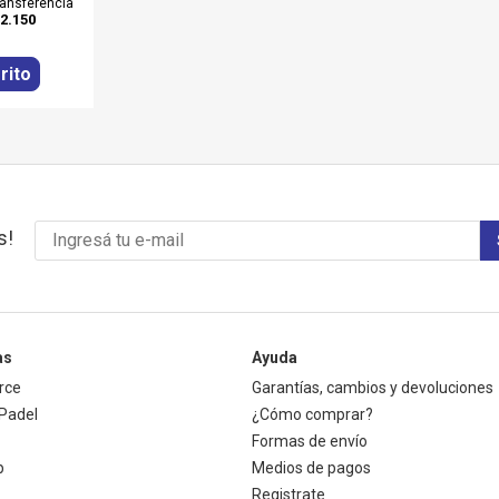
ransferencia
2.150
rito
s!
as
Ayuda
rce
Garantías, cambios y devoluciones
Padel
¿Cómo comprar?
Formas de envío
p
Medios de pagos
Registrate