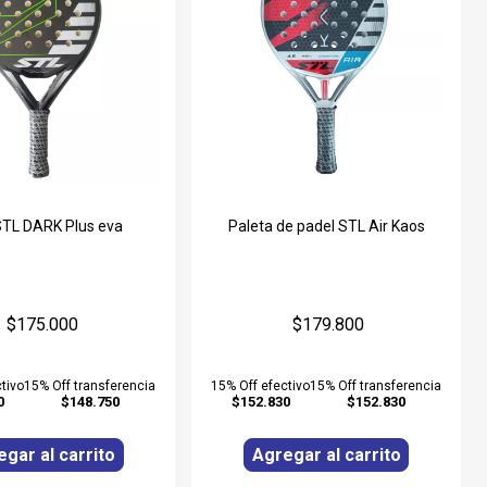
STL DARK Plus eva
Paleta de padel STL Air Kaos
$175.000
$179.800
tivo
15% Off transferencia
15% Off efectivo
15% Off transferencia
0
$148.750
$152.830
$152.830
gar al carrito
Agregar al carrito