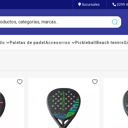
Sucursales
0299 4
ado
Paletas de padel
Accesorios
Pickleball
Beach tennis
Gi