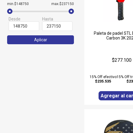
min.$148750
max.$237150
Desde
Hasta
Paleta de padel STL 
Carbon 3K 20
Aplicar
$277.100
15% Off efectivo
15% Off t
$235.535
$23
Agregar al car