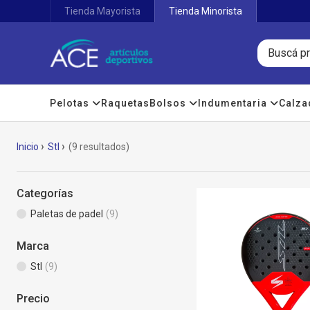
Tienda Mayorista
Tienda Minorista
Pelotas
Raquetas
Bolsos
Indumentaria
Calz
Inicio
Stl
(9 resultados)
Categorías
Paletas de padel
(9)
Marca
Stl
(9)
Precio