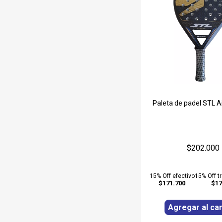
Paleta de padel STL A
$202.000
15% Off efectivo
15% Off t
$171.700
$17
Agregar al car