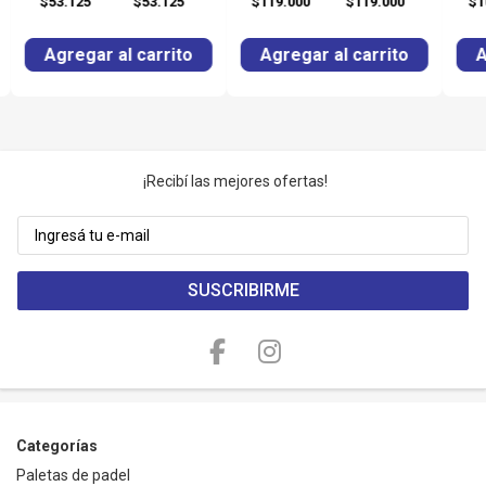
$53.125
$53.125
$119.000
$119.000
$1
Agregar al carrito
Agregar al carrito
A
¡Recibí las mejores ofertas!
SUSCRIBIRME
Categorías
Paletas de padel