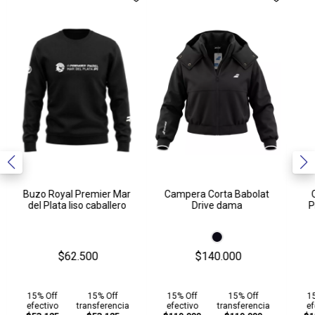
Muñequeras
Ver todos
Buzo Royal Premier Mar
Campera Corta Babolat
del Plata liso caballero
Drive dama
P
$62.500
$140.000
15% Off
15% Off
15% Off
15% Off
1
efectivo
transferencia
efectivo
transferencia
ef