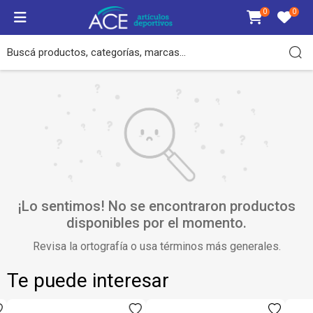
0
0
Pelotas
Bolsos
Indumentaria
Calzado
Dama
Caballero
Accesorios
Padel
Paleteros
Dama
Dama
Padel
Padel
Redes / flejes
Tenis
Raqueteros
Caballero
Tenis
Caballero
Tenis
Cuerdas
Ver todos
Mochilas
Ver todos
Ver todos
Ver todos
Ver todos
Grips / cubregrips
Ver todos
Vibrastop
Protectores de paletas
¡Lo sentimos! No se encontraron productos
Gorras
disponibles por el momento.
Revisa la ortografía o usa términos más generales.
Canastos
Te puede interesar
Medias